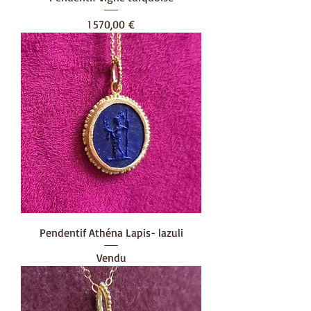
Prix
1 570,00 €
Pendentif Athéna Lapis- lazuli
Vendu