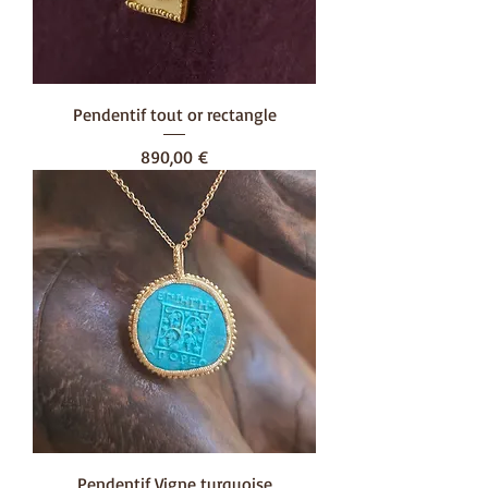
Pendentif tout or rectangle
Prix
890,00 €
Pendentif Vigne turquoise