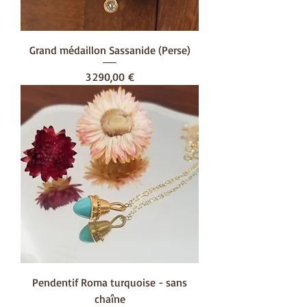
Grand médaillon Sassanide (Perse)
Prix
3 290,00 €
Pendentif Roma turquoise - sans
chaîne