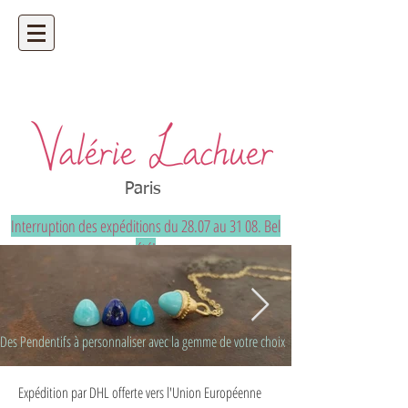
Artisan bijoutier - bijoux précieux et
uniques sur mesure
Paris
Interruption des expéditions du 28.07 au 31 08. Bel
été!
Shipments will be suspended from July 28 through
August 31. Have a great summer!
Des Pendentifs à personnaliser avec la gemme de votre choix
Expédition par DHL offerte vers l'Union Européenne
20210526_104817_edited_edited.jpg