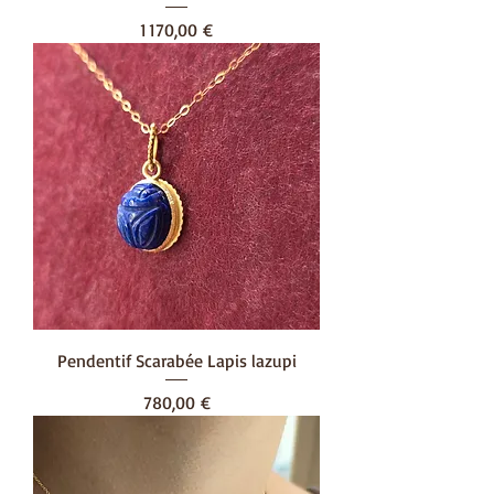
Prix
1 170,00 €
Pendentif Scarabée Lapis lazupi
Prix
780,00 €