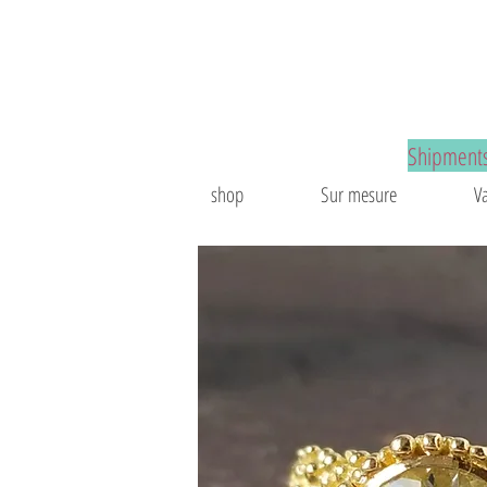
ques sur mesure
Shipments
shop
Sur mesure
V