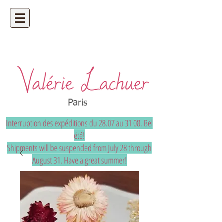
Artisan bijoutier - bijoux précieux et
uniques sur mesure
Paris
Interruption des expéditions du 28.07 au 31 08. Bel
été!
Shipments will be suspended from July 28 through
August 31. Have a great summer!