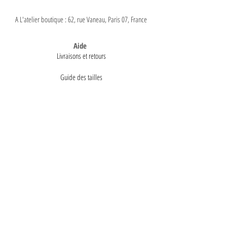
A L'atelier boutique : 62, rue Vaneau, Paris 07, France
Aide
Livraisons et retours
Guide des tailles
Paiements
A propos
Mentions légales
Conditions générales de vente
Politique de confidentialité