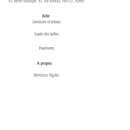
A L'atelier boutique : 62, rue Vaneau, Paris 07, France
Aide
Livraisons et retours
Guide des tailles
Paiements
A propos
Mentions légales
Conditions générales de vente
Politique de confidentialité