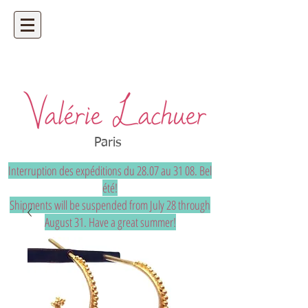
Artisan bijoutier - bijoux précieux et
uniques sur mesure
Paris
Interruption des expéditions du 28.07 au 31 08. Bel
été!
Shipments will be suspended from July 28 through
August 31. Have a great summer!