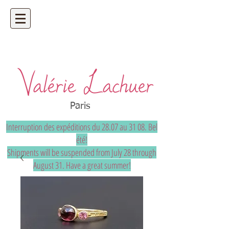
Artisan bijoutier - bijoux précieux et
uniques sur mesure
Paris
Interruption des expéditions du 28.07 au 31 08. Bel
été!
Shipments will be suspended from July 28 through
August 31. Have a great summer!