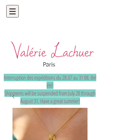
Artisan bijoutier - bijoux précieux et
uniques sur mesure
Paris
Interruption des expéditions du 28.07 au 31 08. Bel
été!
Shipments will be suspended from July 28 through
August 31. Have a great summer!