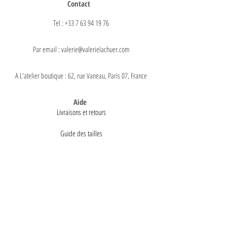
Contact
Tel : +33 7 63 94 19 76
Par email : valerie@valerielachuer.com
A L'atelier boutique : 62, rue Vaneau, Paris 07, France
Aide
Livraisons et retours
Guide des tailles
Paiements
A propos
Mentions légales
Conditions générales de vente