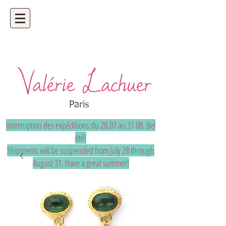
Artisan bijoutier - bijoux précieux et
uniques sur mesure
Paris
Interruption des expéditions du 28.07 au 31 08. Bel
été!
Shipments will be suspended from July 28 through
August 31. Have a great summer!