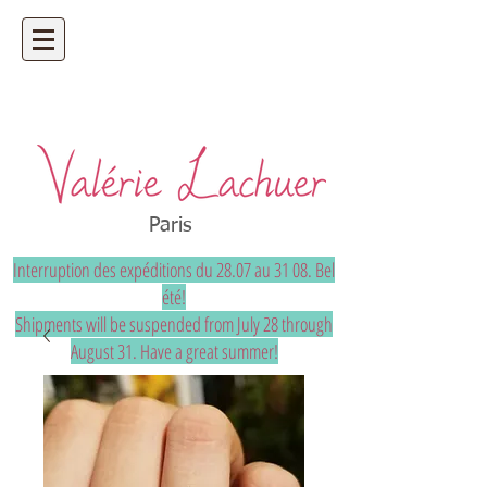
Artisan bijoutier - bijoux précieux et
uniques sur mesure
Paris
Interruption des expéditions du 28.07 au 31 08. Bel
été!
Shipments will be suspended from July 28 through
August 31. Have a great summer!