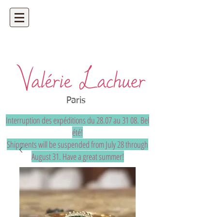
Artisan bijoutier - bijoux précieux et
uniques sur mesure
Paris
Interruption des expéditions du 28.07 au 31 08. Bel
été!
Shipments will be suspended from July 28 through
August 31. Have a great summer!