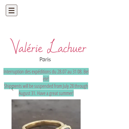
Artisan bijoutier - bijoux précieux et
uniques sur mesure
Paris
Interruption des expéditions du 28.07 au 31 08. Bel
été!
Shipments will be suspended from July 28 through
August 31. Have a great summer!