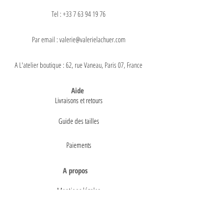
Tel : +33 7 63 94 19 76
Par email : valerie@valerielachuer.com
A L'atelier boutique : 62, rue Vaneau, Paris 07, France
Aide
Livraisons et retours
Guide des tailles
Paiements
A propos
Mentions légales
Conditions générales de vente