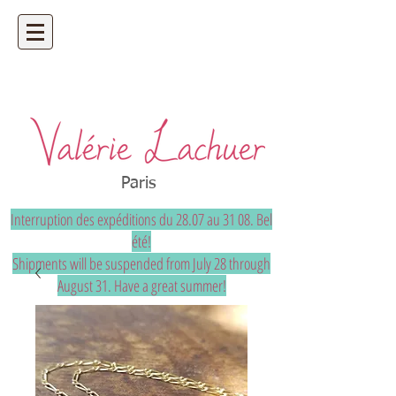
Artisan bijoutier - bijoux précieux et
uniques sur mesure
Paris
Interruption des expéditions du 28.07 au 31 08. Bel
été!
Shipments will be suspended from July 28 through
August 31. Have a great summer!