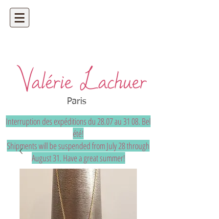
Artisan bijoutier - bijoux précieux et
uniques sur mesure
Paris
Interruption des expéditions du 28.07 au 31 08. Bel
été!
Shipments will be suspended from July 28 through
August 31. Have a great summer!