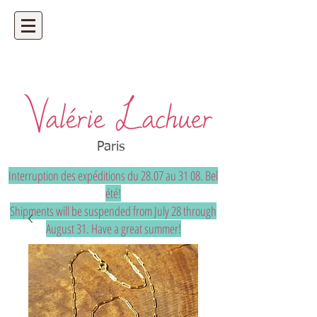
Artisan bijoutier - bijoux précieux et
uniques sur mesure
Paris
Interruption des expéditions du 28.07 au 31 08. Bel
été!
Shipments will be suspended from July 28 through
August 31. Have a great summer!