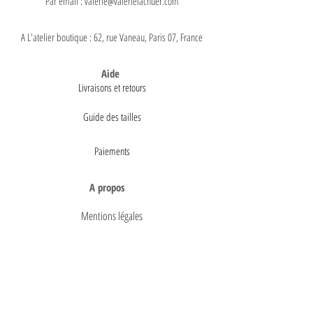
Par email : valerie@valerielachuer.com
A L'atelier boutique : 62, rue Vaneau, Paris 07, France
Aide
Livraisons et retours
Guide des tailles
Paiements
A propos
Mentions légales
Conditions générales de vente
Politique de confidentialité